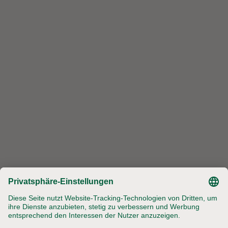
Handelsgesellschaft mbH & Co. KG
Rudolf-Diesel-Str. 6-10
21629 Neu Wulmstorf
Telefon: +49 40 300 699-0
Telefax: +49 40 300 699-100
Werde Teil unserer Community
Jobs
Landhof
Impressum